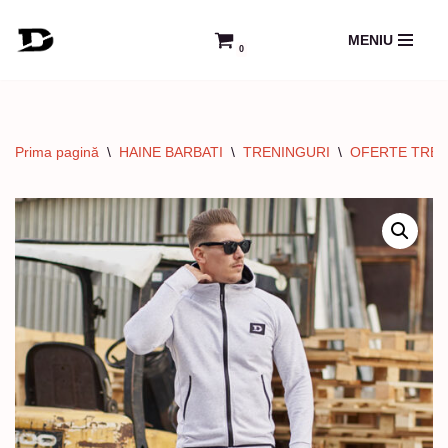
MENIU
0
Sari
la
conținut
Prima pagină
\
HAINE BARBATI
\
TRENINGURI
\
OFERTE TREN