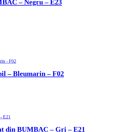
MBAC – Negru – E23
bil – Bleumarin – F02
asat din BUMBAC – Gri – E21