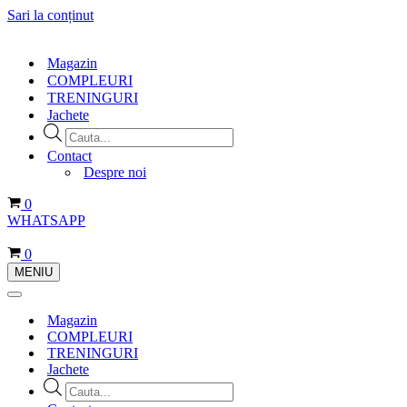
Sari la conținut
Magazin
COMPLEURI
TRENINGURI
Jachete
Products
search
Contact
Despre noi
Coș
0
WHATSAPP
Coș
0
MENIU
Meniu
de
Meniu
navigare
de
Magazin
navigare
COMPLEURI
TRENINGURI
Jachete
Products
search