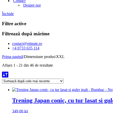
Contact
Despre noi
Închide
Filtre active
Filtrează după mărime
contact@etinute.ro
+4 0733 635 114
Prima pagină
\
Dimensiune produs
\
XXL
Sortat
Afișez 1 - 21 din 46 de rezultate
după
cele
mai
recente
Trening Japan conic, cu tur lasat si 
349,00
lei