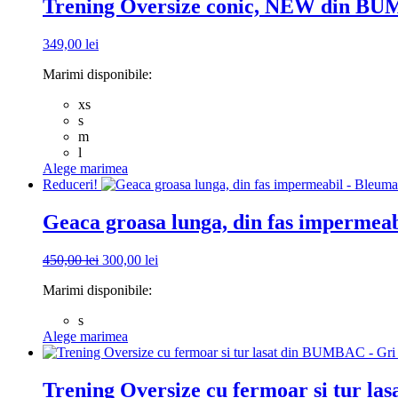
Trening Oversize conic, NEW din BU
multe
variații.
349,00
lei
Opțiunile
pot
Marimi disponibile:
fi
alese
xs
în
s
pagina
m
produsului.
l
Acest
Alege marimea
produs
Reduceri!
are
mai
Geaca groasa lunga, din fas impermea
multe
variații.
Prețul
Prețul
450,00
lei
300,00
lei
Opțiunile
inițial
curent
pot
Marimi disponibile:
a
este:
fi
fost:
300,00 lei.
alese
s
450,00 lei.
în
Acest
Alege marimea
pagina
produs
produsului.
are
mai
Trening Oversize cu fermoar si tur l