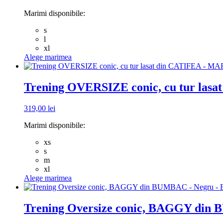
Marimi disponibile:
s
l
xl
Acest
Alege marimea
produs
are
mai
Trening OVERSIZE conic, cu tur la
multe
variații.
319,00
lei
Opțiunile
pot
Marimi disponibile:
fi
alese
xs
în
s
pagina
m
produsului.
xl
Acest
Alege marimea
produs
are
mai
Trening Oversize conic, BAGGY din
multe
variații.