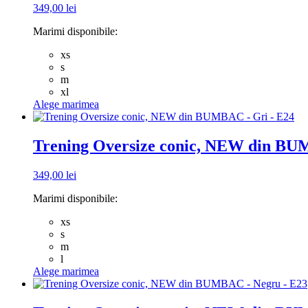
349,00
lei
Opțiunile
pot
Marimi disponibile:
fi
alese
xs
în
s
pagina
m
produsului.
xl
Acest
Alege marimea
produs
are
mai
Trening Oversize conic, NEW din BU
multe
variații.
349,00
lei
Opțiunile
pot
Marimi disponibile:
fi
alese
xs
în
s
pagina
m
produsului.
l
Acest
Alege marimea
produs
are
mai