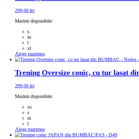
multe
variații.
299,00
lei
Opțiunile
pot
Marimi disponibile:
fi
alese
s
în
m
pagina
l
produsului.
xl
Acest
Alege marimea
produs
are
mai
Trening Oversize conic, cu tur lasat
multe
variații.
299,00
lei
Opțiunile
pot
Marimi disponibile:
fi
alese
xs
în
s
pagina
m
produsului.
l
Acest
Alege marimea
produs