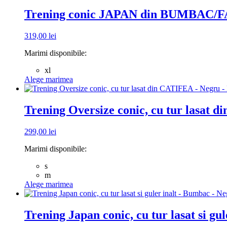
are
mai
Trening conic JAPAN din BUMBAC/F
multe
variații.
319,00
lei
Opțiunile
pot
Marimi disponibile:
fi
alese
xl
în
Acest
Alege marimea
pagina
produs
produsului.
are
mai
Trening Oversize conic, cu tur lasat 
multe
variații.
299,00
lei
Opțiunile
pot
Marimi disponibile:
fi
alese
s
în
m
pagina
Acest
Alege marimea
produsului.
produs
are
mai
Trening Japan conic, cu tur lasat si g
multe