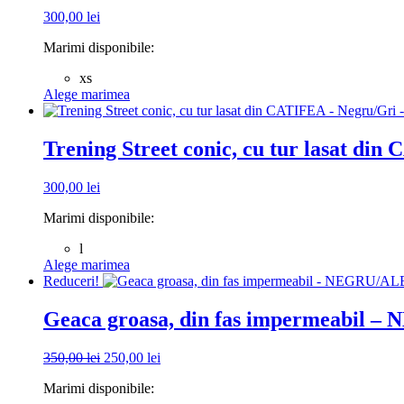
variații.
300,00
lei
Opțiunile
pot
Marimi disponibile:
fi
alese
xs
în
Acest
Alege marimea
pagina
produs
produsului.
are
mai
Trening Street conic, cu tur lasat di
multe
variații.
300,00
lei
Opțiunile
pot
Marimi disponibile:
fi
alese
l
în
Acest
Alege marimea
pagina
produs
Reduceri!
produsului.
are
mai
Geaca groasa, din fas impermeabil 
multe
variații.
Prețul
Prețul
350,00
lei
250,00
lei
Opțiunile
inițial
curent
pot
Marimi disponibile:
a
este:
fi