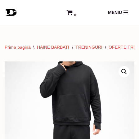
MENIU
0
Sari
la
conținut
Prima pagină
\
HAINE BARBATI
\
TRENINGURI
\
OFERTE TREN