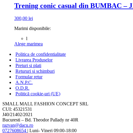
mai
Trening conic casual din BUMBAC – 
multe
variații.
300,00
lei
Opțiunile
pot
Marimi disponibile:
fi
alese
l
în
Acest
Alege marimea
pagina
produs
produsului.
Politica de confidentialitate
are
mai
Livrarea Produselor
multe
Preturi si plati
variații.
Retururi si schimburi
Opțiunile
Formular retur
pot
A.N.P.C.
fi
O.D.R.
alese
Politică cookie-uri (UE)
în
pagina
SMALL MALL FASHION CONCEPT SRL
produsului.
CUI: 45321531
J40/21402/2021
Bucuresti – Bd. Theodor Pallady nr 40R
razvan@dacu.ro
0727608654
| Luni- Vineri 09:00-18:00