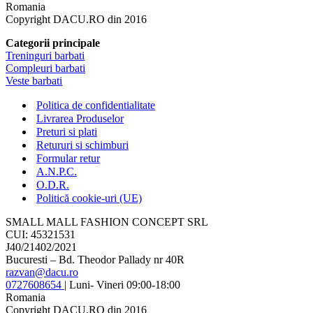
Romania
Copyright DACU.RO din 2016
Categorii principale
Treninguri barbati
Compleuri barbati
Veste barbati
Politica de confidentialitate
Livrarea Produselor
Preturi si plati
Retururi si schimburi
Formular retur
A.N.P.C.
O.D.R.
Politică cookie-uri (UE)
SMALL MALL FASHION CONCEPT SRL
CUI: 45321531
J40/21402/2021
Bucuresti – Bd. Theodor Pallady nr 40R
razvan@dacu.ro
0727608654
| Luni- Vineri 09:00-18:00
Romania
Copyright DACU.RO din 2016