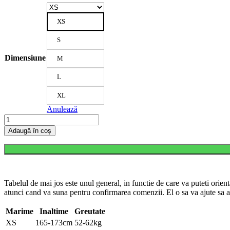
XS
S
Dimensiune
M
L
XL
Anulează
Cantitate
Trening
Adaugă în coș
Oversize
conic,
cu
tur
lasat
din
Tabelul de mai jos este unul general, in functie de care va puteti orient
BUMBAC
atunci cand va suna pentru confirmarea comenzii. El o sa va ajute sa a
-
Negru
Marime
Inaltime
Greutate
-
XS
165-173cm
52-62kg
E20