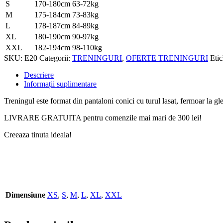
S
170-180cm
63-72kg
M
175-184cm
73-83kg
L
178-187cm
84-89kg
XL
180-190cm
90-97kg
XXL
182-194cm
98-110kg
SKU:
E20
Categorii:
TRENINGURI
,
OFERTE TRENINGURI
Eti
Descriere
Informații suplimentare
Treningul este format din pantaloni conici cu turul lasat, fermoar la g
LIVRARE GRATUITA pentru comenzile mai mari de 300 lei!
Creeaza tinuta ideala!
Dimensiune
XS
,
S
,
M
,
L
,
XL
,
XXL