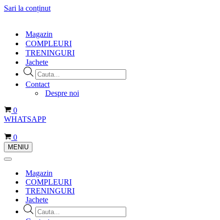
Sari la conținut
Magazin
COMPLEURI
TRENINGURI
Jachete
Products
search
Contact
Despre noi
Coș
0
WHATSAPP
Coș
0
MENIU
Meniu
de
Meniu
navigare
de
Magazin
navigare
COMPLEURI
TRENINGURI
Jachete
Products
search