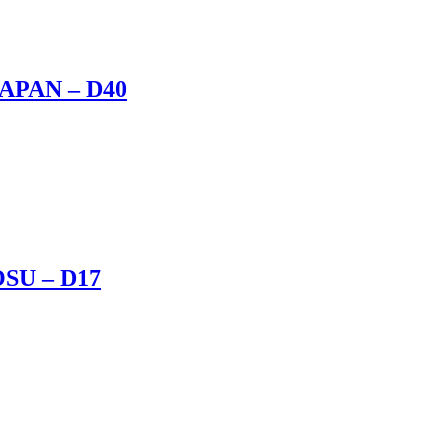
JAPAN – D40
OSU – D17