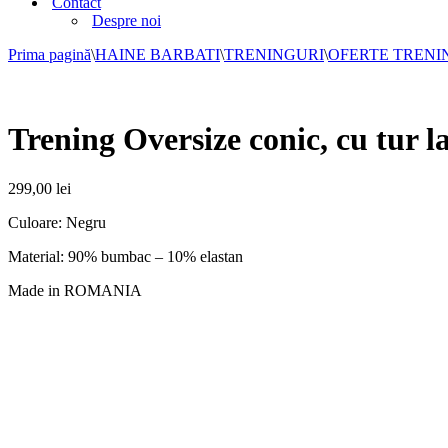
Contact
Despre noi
Prima pagină
\
HAINE BARBATI
\
TRENINGURI
\
OFERTE TRENI
Trening Oversize conic, cu tur
299,00
lei
Culoare: Negru
Material: 90% bumbac – 10% elastan
Made in ROMANIA