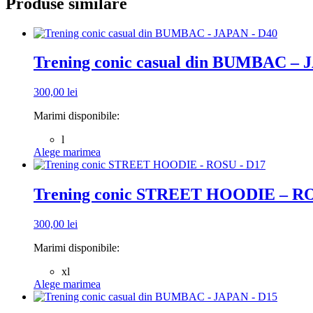
Produse similare
Trening conic casual din BUMBAC – 
300,00
lei
Marimi disponibile:
l
Acest
Alege marimea
produs
are
mai
Trening conic STREET HOODIE – R
multe
variații.
300,00
lei
Opțiunile
pot
Marimi disponibile:
fi
alese
xl
în
Acest
Alege marimea
pagina
produs
produsului.
are