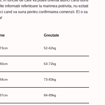
 in functie de care va puteti orienta atunci cand doriti
 informatii referitoare la marimea potrivita, nu ezitati
unci cand va suna pentru confirmarea comenzii. El o sa
a!
ime
Greutate
173cm
52-62kg
180cm
63-72kg
184cm
73-83kg
187cm
84-89kg