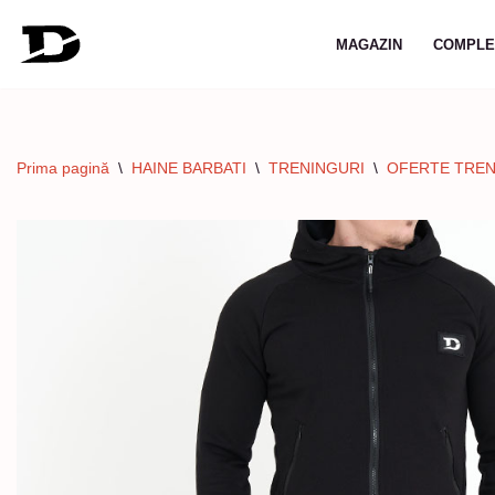
MAGAZIN
COMPLE
Sari
la
conținut
Prima pagină
\
HAINE BARBATI
\
TRENINGURI
\
OFERTE TREN