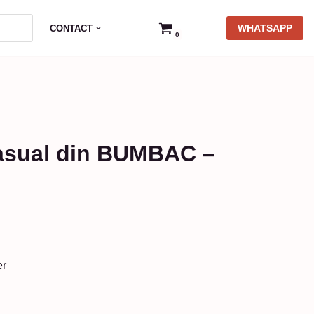
WHATSAPP
CONTACT
0
casual din BUMBAC –
er