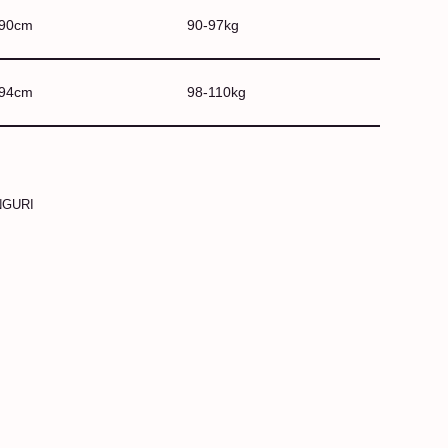
190cm
90-97kg
194cm
98-110kg
NGURI