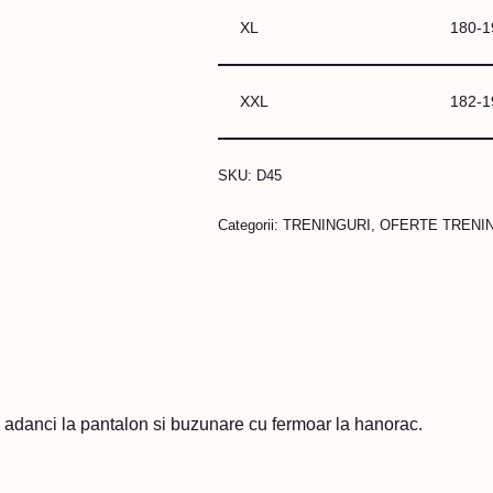
XL
180-
XXL
182-
SKU:
D45
Categorii:
TRENINGURI
,
OFERTE TRENI
e adanci la pantalon si buzunare cu fermoar la hanorac.