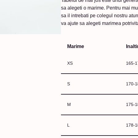
Tabelul de mai jos este unul general,
sa alegeti o marime. Pentru mai multe
sa il intrebati pe colegul nostru at
va ajute sa alegeti marimea potrivit
Marime
Inalt
XS
165-
S
170-
M
175-
L
178-