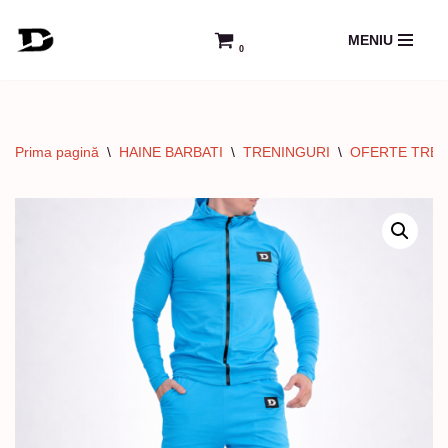
MENIU
0
Sari
la
conținut
Prima pagină
\
HAINE BARBATI
\
TRENINGURI
\
OFERTE TREN