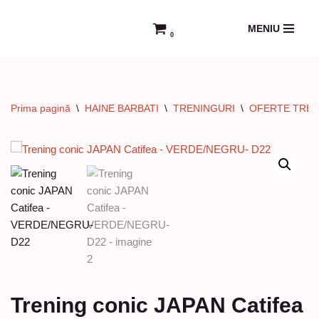
MENIU
0
Sari
la
conținut
Prima pagină
\
HAINE BARBATI
\
TRENINGURI
\
OFERTE TREN
Trening conic JAPAN Catifea