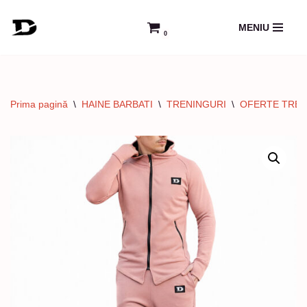
MENIU
0
Sari
la
conținut
Prima pagină
\
HAINE BARBATI
\
TRENINGURI
\
OFERTE TREN